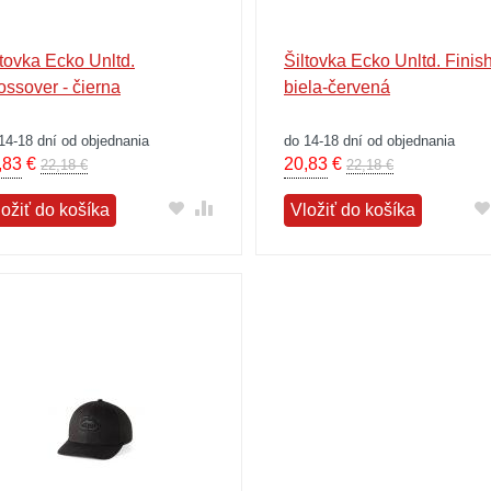
ltovka Ecko Unltd.
Šiltovka Ecko Unltd. Finish
ossover - čierna
biela-červená
14-18 dní od objednania
do 14-18 dní od objednania
,83
€
20,83
€
22,18 €
22,18 €
ložiť do košíka
Vložiť do košíka