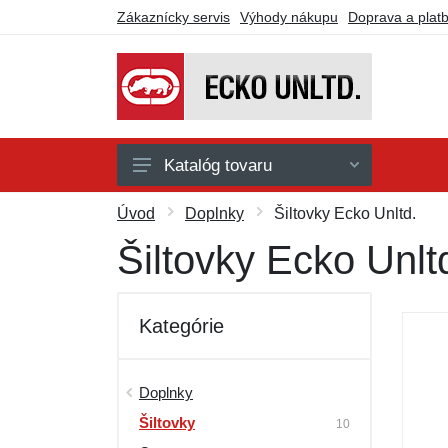
Zákaznícky servis
Výhody nákupu
Doprava a plat
Katalóg tovaru
Doplnky
Úvod
Doplnky
Šiltovky Ecko Unltd.
Košeľe
Šiltovky Ecko Unlt
Nohavice
Kraťasy
Kategórie
Mikiny a svetre
Tričká a tielka
Doplnky
Šiltovky
Darčekové poukazy
10