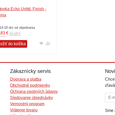
ltovka Ecko Unltd. Finish -
erna
14-18 dní od objednania
,83
€
22,18 €
ložiť do košíka
Zákaznícky servis
Nov
Doprava a platba
Chcet
Obchodné podmienky
zľavá
Ochrana osobných údajov
E-mai
Sledovanie objednávky
Vernostný program
Vrátenie tovaru
Sme a