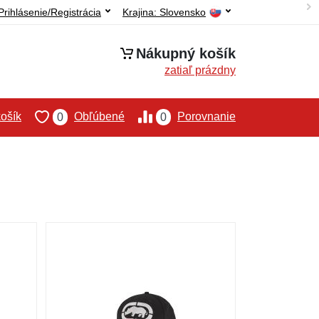
Prihlásenie/Registrácia
Krajina:
Slovensko
Nákupný košík
zatiaľ prázdny
ošík
Obľúbené
Porovnanie
0
0