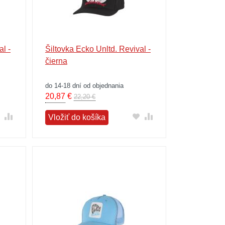
l -
Šiltovka Ecko Unltd. Revival -
čierna
do 14-18 dní od objednania
20,87
€
22,20 €
Vložiť do košíka