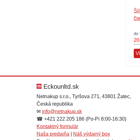
Ši
či
do 
20
V
Eckounltd.sk
Netnakup s.r.o., Tyršova 271, 43801 Žatec,
Česká republika
✉
info@netnakup.sk
☎ +421 222 205 186 (Po-Pi 8:00-16:30)
Kontaktný formulár
Naša predajňa
|
Náš výdajný box