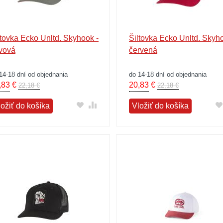
ltovka Ecko Unltd. Skyhook -
Šiltovka Ecko Unltd. Skyho
ivová
červená
14-18 dní od objednania
do 14-18 dní od objednania
,83
€
20,83
€
22,18 €
22,18 €
ložiť do košíka
Vložiť do košíka