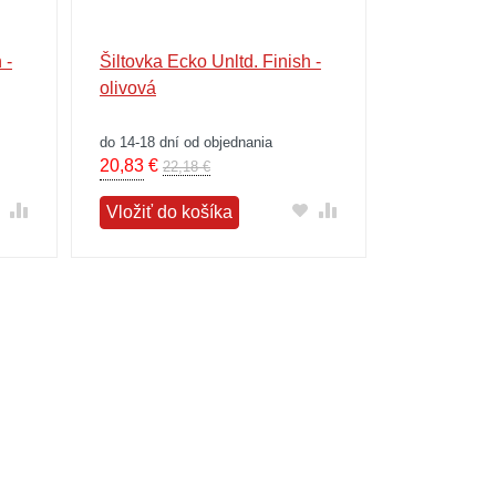
 -
Šiltovka Ecko Unltd. Finish -
olivová
do 14-18 dní od objednania
20,83
€
22,18 €
Vložiť do košíka