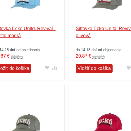
ltovka Ecko Unltd. Revival -
Šiltovka Ecko Unltd. Reviva
etlo modrá
olivová
14-18 dní od objednania
do 14-18 dní od objednania
,87
€
20,87
€
22,20 €
22,20 €
ložiť do košíka
Vložiť do košíka