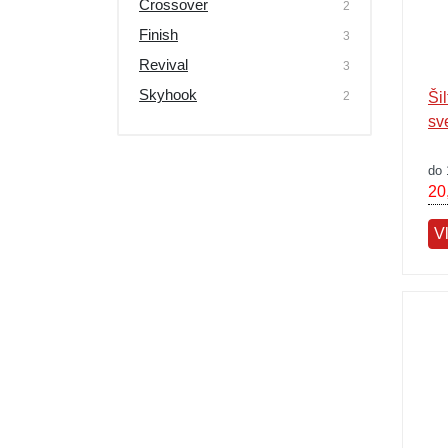
Crossover
2
Výpredaj
Finish
3
Revival
3
Skyhook
2
Ši
sv
do 
20
V