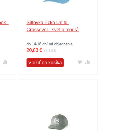
ok -
Šiltovka Ecko Unltd.
Crossover - svetlo modrá
do 14-18 dní od objednania
20,83
€
22,18 €
Vložiť do košíka