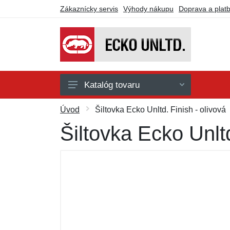
Zákaznícky servis
Výhody nákupu
Doprava a plat
Katalóg tovaru
Doplnky
Úvod
Šiltovka Ecko Unltd. Finish - olivová
Košeľe
Šiltovka Ecko Unltd
Nohavice
Kraťasy
Mikiny a svetre
Tričká a tielka
Darčekové poukazy