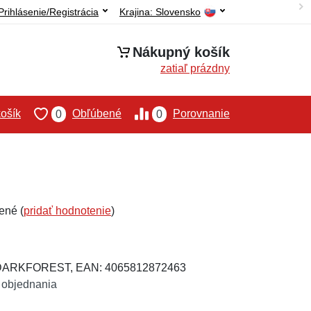
Prihlásenie/Registrácia
Krajina:
Slovensko
Nákupný košík
zatiaľ prázdny
ošík
Obľúbené
Porovnanie
0
0
ené (
pridať hodnotenie
)
-DARKFOREST, EAN: 4065812872463
 objednania