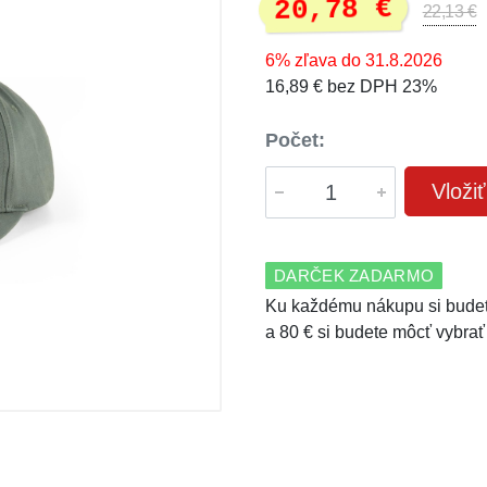
20,78 €
22,13 €
6% zľava do 31.8.2026
16,89 € bez DPH 23%
Počet:
Vloži
DARČEK ZADARMO
Ku každému nákupu si budet
a 80 € si budete môcť vybrať