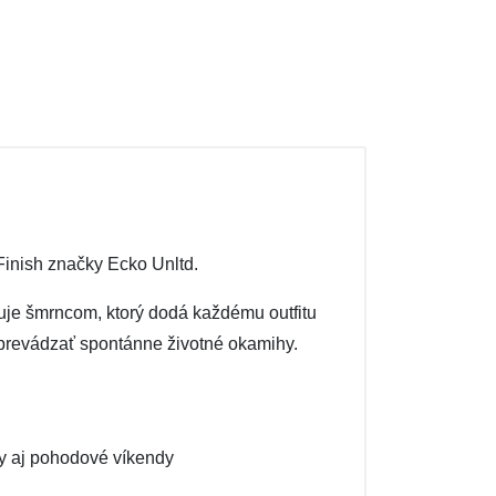
Finish značky Ecko Unltd.
uje šmrncom, ktorý dodá každému outfitu
sprevádzať spontánne životné okamihy.
ty aj pohodové víkendy