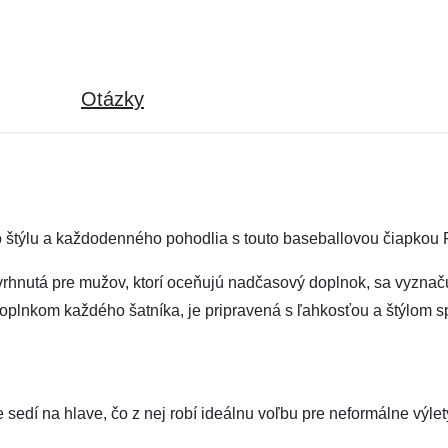
Otázky
 štýlu a každodenného pohodlia s touto baseballovou čiapkou 
vrhnutá pre mužov, ktorí oceňujú nadčasový doplnok, sa vyznač
oplnkom každého šatníka, je pripravená s ľahkosťou a štýlom 
sedí na hlave, čo z nej robí ideálnu voľbu pre neformálne výle