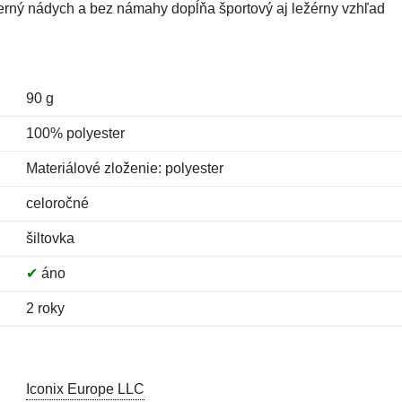
derný nádych a bez námahy dopĺňa športový aj ležérny vzhľad
90 g
100% polyester
Materiálové zloženie: polyester
celoročné
šiltovka
✔
áno
2 roky
Iconix Europe LLC