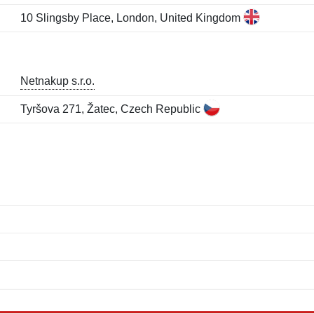
10 Slingsby Place, London, United Kingdom
Netnakup s.r.o.
Tyršova 271, Žatec, Czech Republic
Meno:
E-mail:
*
*
E-mail:
*