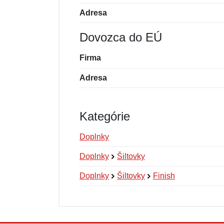
Adresa
Dovozca do EÚ
Firma
Adresa
Kategórie
Doplnky
Doplnky
Šiltovky
Doplnky
Šiltovky
Finish
Nová recenzia
Nová otázka
Hodnotenie:
Meno:
*
*