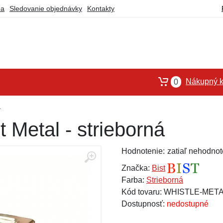
ba
Sledovanie objednávky
Kontakty
Nákupný k
0
á
t Metal - strieborná
Hodnotenie:
zatiaľ nehodnot
Značka:
Bist
Farba:
Strieborná
Kód tovaru: WHISTLE-MET
Dostupnosť:
nedostupné