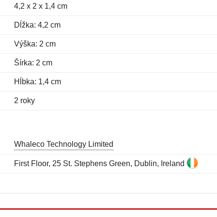
4,2 x 2 x 1,4 cm
Dĺžka: 4,2 cm
Výška: 2 cm
Šírka: 2 cm
Hĺbka: 1,4 cm
2 roky
Whaleco Technology Limited
First Floor, 25 St. Stephens Green, Dublin, Ireland
Meno:
E-mail:
*
*
E-mail:
*