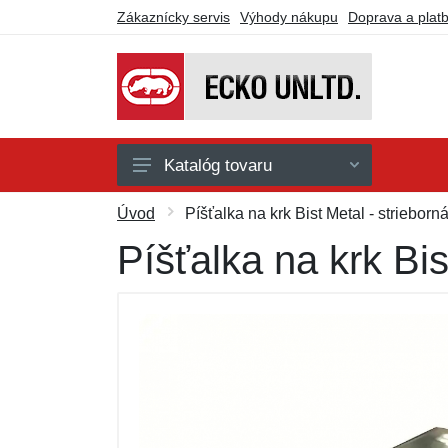
Zákaznícky servis
Výhody nákupu
Doprava a plat
Katalóg tovaru
Doplnky
Úvod
Píšťalka na krk Bist Metal - strieborn
Košeľe
Píšťalka na krk Bis
Nohavice
Kraťasy
Mikiny a svetre
Tričká a tielka
Darčekové poukazy