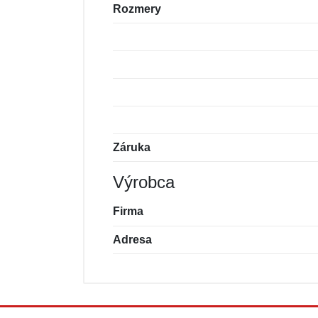
Rozmery
Záruka
Výrobca
Firma
Adresa
Nová recenzia
Nová otázka
Hodnotenie:
Meno:
*
*