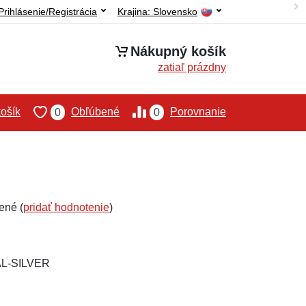
Prihlásenie/Registrácia
Krajina:
Slovensko
Nákupný košík
zatiaľ prázdny
ošík
Obľúbené
Porovnanie
0
0
ené (
pridať hodnotenie
)
AL-SILVER