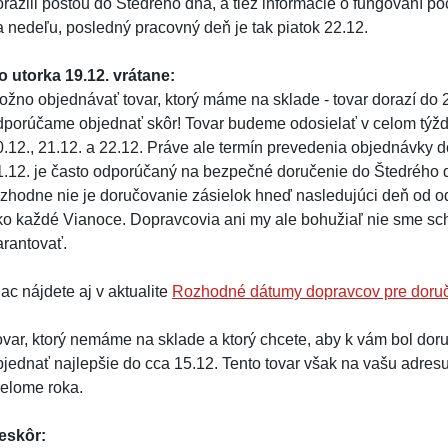
orazili poštou do Štedrého dňa, a tiež informácie o fungovaní p
a nedeľu, posledný pracovný deň je tak piatok 22.12.
o utorka 19.12. vrátane:
ožno objednávať tovar, ktorý máme na sklade - tovar dorazí do 2
dporúčame objednať skôr! Tovar budeme odosielať v celom týždn
0.12., 21.12. a 22.12. Práve ale termín prevedenia objednávky d
1.12. je často odporúčaný na bezpečné doručenie do Štedrého 
ozhodne nie je doručovanie zásielok hneď nasledujúci deň od od
ko každé Vianoce. Dopravcovia ani my ale bohužiaľ nie sme sch
arantovať.
ac nájdete aj v aktualite
Rozhodné dátumy dopravcov pre doruč
ovar, ktorý nemáme na sklade a ktorý chcete, aby k vám bol dor
bjednať najlepšie do cca 15.12. Tento tovar však na vašu adres
relome roka.
eskôr: