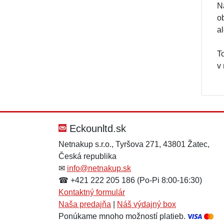
Na
o
a
T
v
Eckounltd.sk
Netnakup s.r.o., Tyršova 271, 43801 Žatec,
Česká republika
✉
info@netnakup.sk
☎ +421 222 205 186 (Po-Pi 8:00-16:30)
Kontaktný formulár
Naša predajňa
|
Náš výdajný box
Ponúkame mnoho možností platieb.