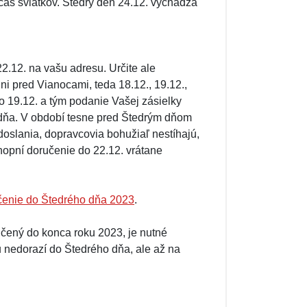
očas sviatkov. Štedrý deň 24.12. vychádza
2.12. na vašu adresu. Určite ale
i pred Vianocami, teda 18.12., 19.12.,
o 19.12. a tým podanie Vašej zásielky
dňa. V období tesne pred Štedrým dňom
oslania, dopravcovia bohužiaľ nestíhajú,
opní doručenie do 22.12. vrátane
enie do Štedrého dňa 2023
.
učený do konca roku 2023, je nutné
u nedorazí do Štedrého dňa, ale až na