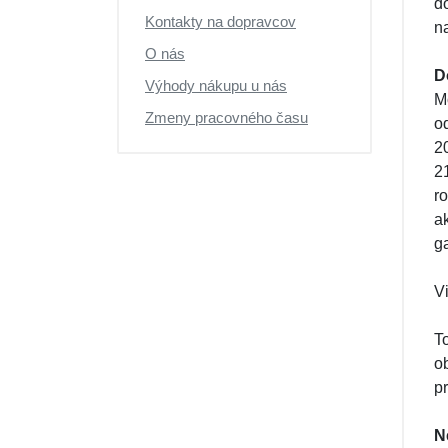
d
Výpredaj
Kontakty na dopravcov
n
O nás
D
Výhody nákupu u nás
M
Zmeny pracovného času
o
2
2
r
a
g
Vi
T
o
p
N