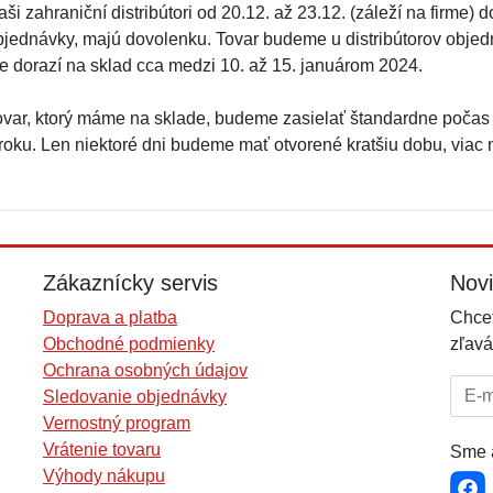
ši zahraniční distribútori od 20.12. až 23.12. (záleží na firme)
bjednávky, majú dovolenku. Tovar budeme u distribútorov objed
le dorazí na sklad cca medzi 10. až 15. januárom 2024.
ovar, ktorý máme na sklade, budeme zasielať štandardne počas
 roku. Len niektoré dni budeme mať otvorené kratšiu dobu, viac
Zákaznícky servis
Nov
Doprava a platba
Chcet
Obchodné podmienky
zľavá
Ochrana osobných údajov
E-mai
Sledovanie objednávky
Vernostný program
Vrátenie tovaru
Sme a
Výhody nákupu