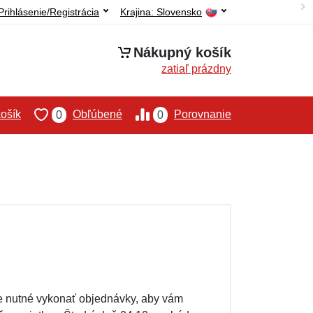
Prihlásenie/Registrácia
Krajina:
Slovensko
Nákupný košík
zatiaľ prázdny
ošík
Obľúbené
Porovnanie
0
0
 je nutné vykonať objednávky, aby vám