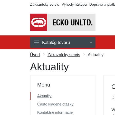
Zákaznícky servis
Výhody nákupu
Doprava a plat
Katalóg tovaru
Doplnky
Úvod
Zákaznícky servis
Aktuality
Košeľe
Aktuality
Nohavice
Kraťasy
Menu
O
Mikiny a svetre
Aktuality
D
Tričká a tielka
Často kladené otázky
Darčekové poukazy
V
Kontaktné informácie