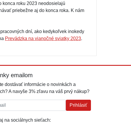
 do konca roku 2023 neodosielajú
návať priebežne aj do konca roka. K nám
 pracovných dní, ako kedykoľvek inokedy
 na
Prevádzka na vianočné sviatky 2023
.
inky emailom
e dostávať informácie o novinkách a
ch? A navyše 3% zľavu na váš prvý nákup?
l:
Prihlásiť
j na sociálnych sieťach: