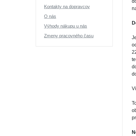
d
Výpredaj
Kontakty na dopravcov
na
O nás
D
Výhody nákupu u nás
Zmeny pracovného času
J
o
2
t
d
d
Vi
T
o
p
N