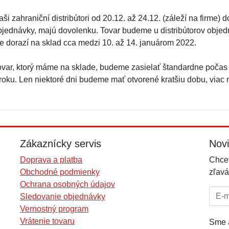
ši zahraniční distribútori od 20.12. až 24.12. (záleží na firme)
bjednávky, majú dovolenku. Tovar budeme u distribútorov objed
le dorazí na sklad cca medzi 10. až 14. januárom 2022.
ovar, ktorý máme na sklade, budeme zasielať štandardne počas
 roku. Len niektoré dni budeme mať otvorené kratšiu dobu, viac
Zákaznícky servis
Nov
Doprava a platba
Chcet
Obchodné podmienky
zľavá
Ochrana osobných údajov
E-mai
Sledovanie objednávky
Vernostný program
Vrátenie tovaru
Sme a