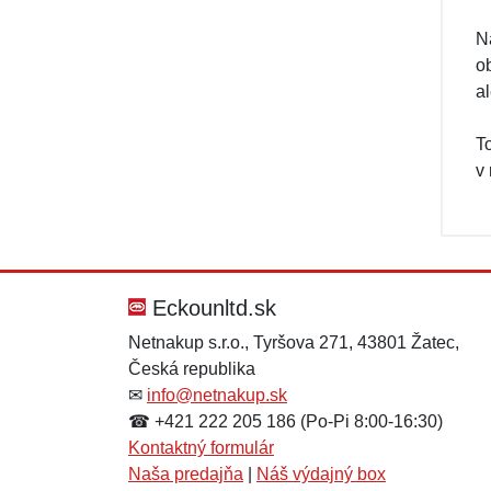
Na
o
a
T
v
Eckounltd.sk
Netnakup s.r.o., Tyršova 271, 43801 Žatec,
Česká republika
✉
info@netnakup.sk
☎ +421 222 205 186 (Po-Pi 8:00-16:30)
Kontaktný formulár
Naša predajňa
|
Náš výdajný box