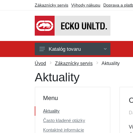
Zákaznícky servis
Výhody nákupu
Doprava a plat
Katalóg tovaru
Doplnky
Úvod
Zákaznícky servis
Aktuality
Košeľe
Aktuality
Nohavice
Kraťasy
Menu
O
Mikiny a svetre
Aktuality
D
Tričká a tielka
Často kladené otázky
Darčekové poukazy
V
Kontaktné informácie