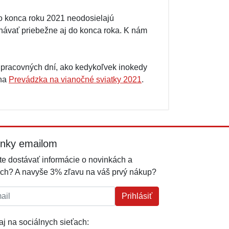
 do konca roku 2021 neodosielajú
návať priebežne aj do konca roka. K nám
 pracovných dní, ako kedykoľvek inokedy
 na
Prevádzka na vianočné sviatky 2021
.
inky emailom
e dostávať informácie o novinkách a
ch? A navyše 3% zľavu na váš prvý nákup?
l:
Prihlásiť
j na sociálnych sieťach: