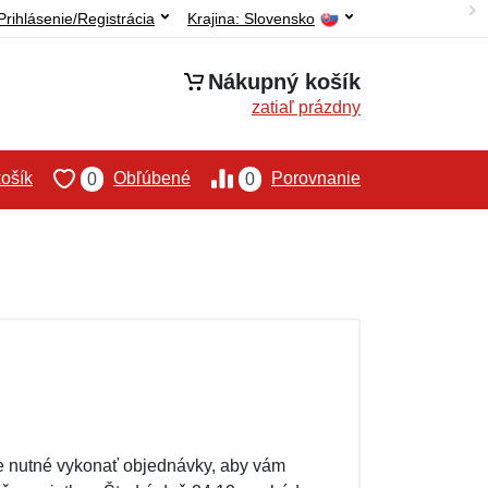
Prihlásenie/Registrácia
Krajina:
Slovensko
Nákupný košík
zatiaľ prázdny
ošík
Obľúbené
Porovnanie
0
0
 je nutné vykonať objednávky, aby vám