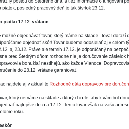
orazily poštou do Štedrého dňa, a tiež informácie o fungovaní p
 piatok, posledný pracovný deň je tak štvrtok 23.12.
o piatku 17.12. vrátane:
e možné objednávať tovar, ktorý máme na sklade - tovar dorazí d
dporúčame objednať skôr! Tovar budeme odosielať aj v celom týž
2.12. aj 23.12. Práve ale termín 17.12. je odporúčaný na bezpe
esne pred Štedrým dňom rozhodne nie je doručovanie zásielok 
opravcovia bohužiaľ nestíhajú, ako každé Vianoce. Dopravcovia
oručenie do 23.12. vrátane garantovať.
ac nájdete aj v aktualite
Rozhodné dáta dopravcov pre doručen
ovar, ktorý nemáme na sklade a ktorý chcete, aby k vám bol dor
bjednať najlepšie do cca 17.12. Tento tovar však na vašu adres
relome roku.
eskôr