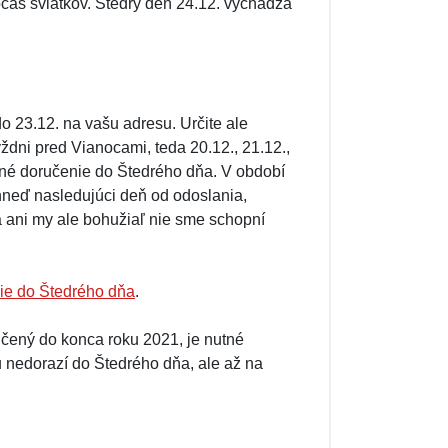
očas sviatkov. Štedrý deň 24.12. vychádza
o 23.12. na vašu adresu. Určite ale
dni pred Vianocami, teda 20.12., 21.12.,
čné doručenie do Štedrého dňa. V období
hneď nasledujúci deň od odoslania,
 ani my ale bohužiaľ nie sme schopní
ie do Štedrého dňa
.
učený do konca roku 2021, je nutné
u nedorazí do Štedrého dňa, ale až na