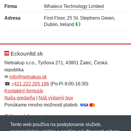
Firma
Whaleco Technology Limited
Adresa
First Floor, 25 St. Stephens Green,
Dublin, Ireland
Nová recenzia
Nová otázka
Hodnotenie:
Meno:
*
*
Eckounltd.sk
Netnakup s.r.o., Tyršova 271, 43801 Žatec, Česká
republika
Meno:
E-mail:
*
*
✉
info@netnakup.sk
☎
+421 222 205 186
(Po-Pi 8:00-16:30)
Kontaktný formulár
Naša predajňa
|
Náš výdajný box
E-mail:
*
Ponúkame mnoho možností platieb.
Správa
*
Zákaznícky servis
Tento web používa na poskytovanie služieb,
Novinky emailom